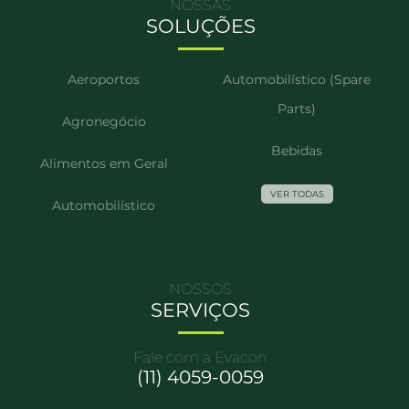
NOSSAS
SOLUÇÕES
Aeroportos
Automobilístico (Spare
Parts)
Agronegócio
Bebidas
Alimentos em Geral
VER TODAS
Automobilístico
NOSSOS
SERVIÇOS
Fale com a Evacon
(11) 4059-0059